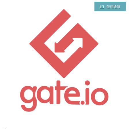
貨
グ・
イ
プ
仮想通貨
運
活
ラ
プ
営
イ
ロ
レ
バ
フ
ポ
シ
ィ
ー
ー
ー
ト
ポ
ル
リ
シ