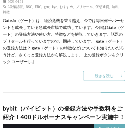
2021.04.21
2段階認証
,
BSC
,
ERC
,
gate
,
kyc
,
おすすめ
,
プリセール
,
仮想通貨
,
無料
,
特徴
ー
Gate.io（ゲート）は、経済危機を乗り越え、今では毎日何千パーセ
ントも成長している急成長市場で成功しています。今回はGate（ゲ
ート）の登録方法や使い方、特徴などを解説していきます。話題の
プリセールも行っていますので、期待しています。 gate（ゲート）
の登録方法は？ gate（ゲート）の特徴などについても知りたいだろ
うけど、さくっと登録方法から解説します。 上の登録ボタンをクリ
ック ユーザー […]
続きを読む
bybit（バイビット）の登録方法や手数料をご
紹介！400ドルボーナスキャンペーン実施中！