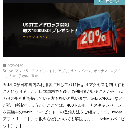
仮想通貨
2020.04.30
kyc
,
アフィリ
,
アフィリエイト
,
アプリ
,
キャンペーン
,
ボーナス
,
ログイ
ン
,
入金
,
手数料
,
登録
BitMEXが日本国内の利用者に対して5月1日よりアクセスを制限する
ことになりました。日本国内でも多くの利用者がいることから、代
わりの取引所を探している方も多いと思います。bybitやFXGTなど
が第一候補でしょうか。ここでは、400ドルボーナスキャンペーン
を実施中のbybit（バイビット）の登録方法をご紹介します。kycや
アフィリエイト、手数料などについても解説します！ bybit（バイビ
ット） […]