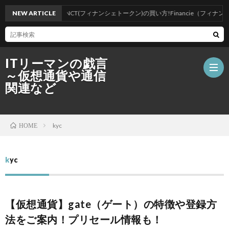
【仮想通貨】FNCT(フィナンシェトークン)の買い方!Financie（フィナンシ
NEW ARTICLE
ITリーマンの戯言
～仮想通貨や通信
関連など
ホ
kyc
HOME
ー
仮
kyc
ム
想
ブ
【仮想通貨】gate（ゲート）の特徴や登録方
通
ロ
ポ
法をご案内！プリセール情報も！