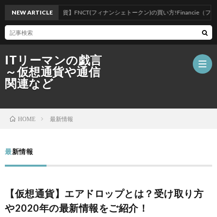
NEW ARTICLE
【仮想通貨】FNCT(フィナンシェトークン)の買い方!Financie（フィ
ITリーマンの戯言
～仮想通貨や通信
関連など
ホ
最新情報
HOME
ー
仮
最新情報
ム
想
ブ
【仮想通貨】エアドロップとは？受け取り方
通
ロ
ポ
や2020年の最新情報をご紹介！