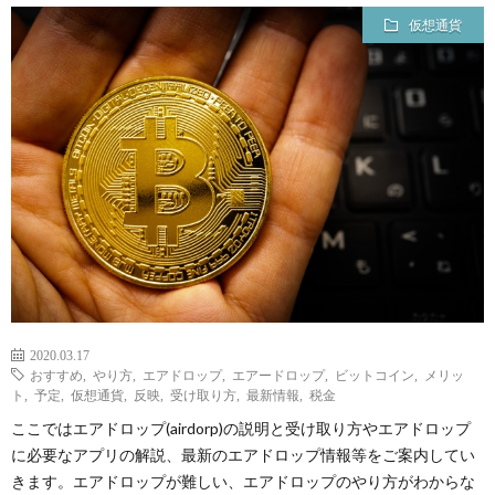
貨
グ・
イ
プ
仮想通貨
運
活
ラ
プ
営
イ
ロ
レ
バ
フ
ポ
シ
ィ
ー
ー
ー
2020.03.17
ト
ポ
ル
おすすめ
,
やり方
,
エアドロップ
,
エアードロップ
,
ビットコイン
,
メリッ
ト
,
予定
,
仮想通貨
,
反映
,
受け取り方
,
最新情報
,
税金
ここではエアドロップ(airdorp)の説明と受け取り方やエアドロップ
リ
に必要なアプリの解説、最新のエアドロップ情報等をご案内してい
きます。エアドロップが難しい、エアドロップのやり方がわからな
シ