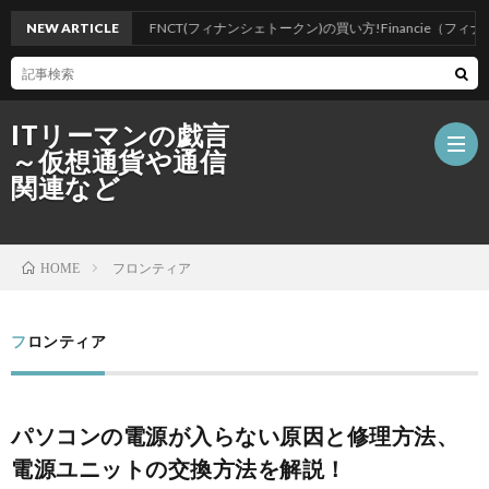
NEW ARTICLE
【仮想通貨】FNCT(フィナンシェトークン)の買い方!Financie（フィナン
ITリーマンの戯言
～仮想通貨や通信
関連など
ホ
フロンティア
HOME
ー
仮
フロンティア
ム
想
ブ
パソコンの電源が入らない原因と修理方法、
通
ロ
ポ
電源ユニットの交換方法を解説！