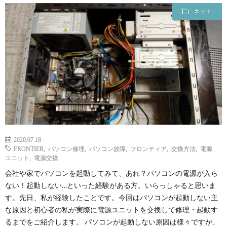
貨
グ・
イ
プ
ネット
運
活
ラ
プ
営
イ
ロ
レ
バ
フ
ポ
シ
ィ
2020.07.18
ー
ー
ー
FRONTIER
,
パソコン修理
,
パソコン故障
,
フロンティア
,
交換方法
,
電源
ユニット
,
電源交換
ト
ポ
ル
会社や家でパソコンを起動してみて、あれ？パソコンの電源が入ら
ない！起動しない…といった経験がある方。いらっしゃると思いま
す。先日、私が経験したことです。今回はパソコンが起動しない主
リ
な原因と初心者の私が実際に電源ユニットを交換して修理・起動す
るまでをご紹介します。 パソコンが起動しない原因は様々ですが、
シ