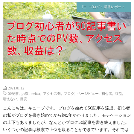
貨
グ・
イ
プ
ブログ・運営レポート
運
活
ラ
プ
営
イ
ロ
レ
バ
フ
ポ
シ
ィ
ー
ー
ー
2021.01.12
50記事
,
pv数
,
twitter
,
アクセス数
,
ブログ
,
ページビュー
,
初心者
,
収益
,
増えない
,
目安
ト
ポ
ル
こんにちは。キューブです。 ブログを始めて50記事を達成。初心者
の私がブログを書き始めてから約1年かかりました。モチベーション
リ
の上下もありましたが、なんとかブログ50記事を書き終えました。
いくつかの記事は検索で上位を取ることができています。それでは
シ