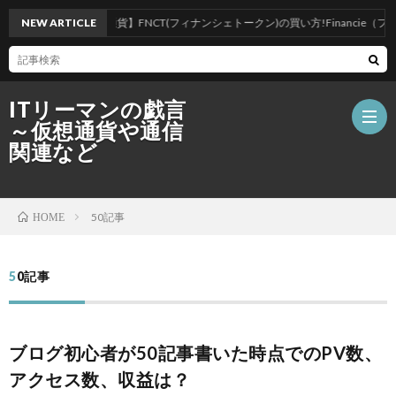
NEW ARTICLE
【仮想通貨】FNCT(フィナンシェトークン)の買い方!Financie（フィ
ITリーマンの戯言
～仮想通貨や通信
関連など
ホ
50記事
HOME
ー
仮
50記事
ム
想
ブ
ブログ初心者が50記事書いた時点でのPV数、
通
ロ
ポ
アクセス数、収益は？